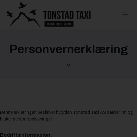
Skip
to
content
Personvernerklæring
Denne erklæringen beskriver hvordan Tonstad Taxi AS samler inn og
bruker personopplysninger.
Bedriftsinformasjon: