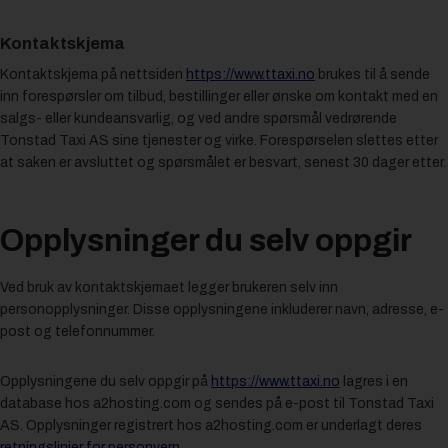
Kontaktskjema
Kontaktskjema på nettsiden
https://www.ttaxi.no
brukes til å sende
inn forespørsler om tilbud, bestillinger eller ønske om kontakt med en
salgs- eller kundeansvarlig, og ved andre spørsmål vedrørende
Tonstad Taxi AS sine tjenester og virke. Forespørselen slettes etter
at saken er avsluttet og spørsmålet er besvart, senest 30 dager etter.
Opplysninger du selv oppgir
Ved bruk av kontaktskjemaet legger brukeren selv inn
personopplysninger. Disse opplysningene inkluderer navn, adresse, e-
post og telefonnummer.
Opplysningene du selv oppgir på
https://www.ttaxi.no
lagres i en
database hos a2hosting.com og sendes på e-post til Tonstad Taxi
AS. Opplysninger registrert hos a2hosting.com er underlagt deres
retningslinjer for personvern
.