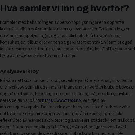
Hva samler vi inn og hvorfor?
Formålet med behandlingen av personopplysninger er å opprette
kontakt mellom potensielle kunder og leverandører. Brukeren legger
selv inn sine opplysninger, og disse blir brukt til å ta kontakt for
konsultasjon, tilbud eller annen salgsrelatert kontakt. Vi samler også
inn informasjon om trafikk og bruksmønster på siden. Dette gjøres ved
hjelp av tredjepartsverktøy, nevnt under.
Analyseverktøy
På våre nettsider bruker vi analyseverktøyet Google Analytics. Dette
er et verktøy som gir oss innsikt i blant annet hvordan brukere beveger
seg på nettsiden, hvor lenge de oppholder seg på en side og hvilken
nettside de var på før
https://www.ttaxi.no
, ved hjelp av
informasjonskapsler. Dette verktøyet benytter vi for å forbedre våre
nettsider og dens brukeropplevelse, forstå brukermønstre, måle
effektivitet av markedsaktiviteter og analysere statistikk om trafikk på
siden. Standardinnstillingen til Google Analytics gjør at verktøyet
registrerer besøkendes IP-adresser. Ifølge Datatilsynet er en IP-