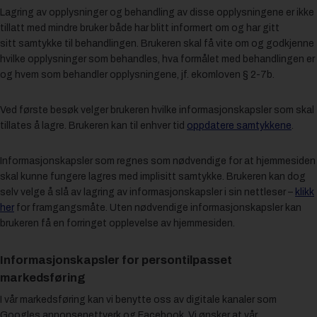
Lagring av opplysninger og behandling av disse opplysningene er ikke
tillatt med mindre bruker både har blitt informert om og har gitt
sitt samtykke til behandlingen. Brukeren skal få vite om og godkjenne
hvilke opplysninger som behandles, hva formålet med behandlingen er
og hvem som behandler opplysningene, jf. ekomloven § 2-7b.
Ved første besøk velger brukeren hvilke informasjonskapsler som skal
tillates å lagre. Brukeren kan til enhver tid
oppdatere samtykkene
.
Informasjonskapsler som regnes som nødvendige for at hjemmesiden
skal kunne fungere lagres med implisitt samtykke. Brukeren kan dog
selv velge å slå av lagring av informasjonskapsler i sin nettleser –
klikk
her
for framgangsmåte. Uten nødvendige informasjonskapsler kan
brukeren få en forringet opplevelse av hjemmesiden.
Informasjonskapsler for persontilpasset
markedsføring
I vår markedsføring kan vi benytte oss av digitale kanaler som
Googles annonsenettverk og Facebook. Vi ønsker at vår