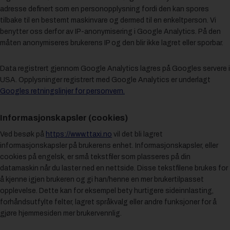
adresse definert som en personopplysning fordi den kan spores
tilbake til en bestemt maskinvare og dermed til en enkeltperson. Vi
benytter oss derfor av IP-anonymisering i Google Analytics. På den
måten anonymiseres brukerens IP og den blir ikke lagret eller sporbar.
Data registrert gjennom Google Analytics lagres på Googles servere i
USA. Opplysninger registrert med Google Analytics er underlagt
Googles retningslinjer for personvern.
Informasjonskapsler (cookies)
Ved besøk på
https://www.ttaxi.no
vil det bli lagret
informasjonskapsler på brukerens enhet. Informasjonskapsler, eller
cookies på engelsk, er små tekstfiler som plasseres på din
datamaskin når du laster ned en nettside. Disse tekstfilene brukes for
å kjenne igjen brukeren og gi han/henne en mer brukertilpasset
opplevelse. Dette kan for eksempel bety hurtigere sideinnlasting,
forhåndsutfylte felter, lagret språkvalg eller andre funksjoner for å
gjøre hjemmesiden mer brukervennlig.