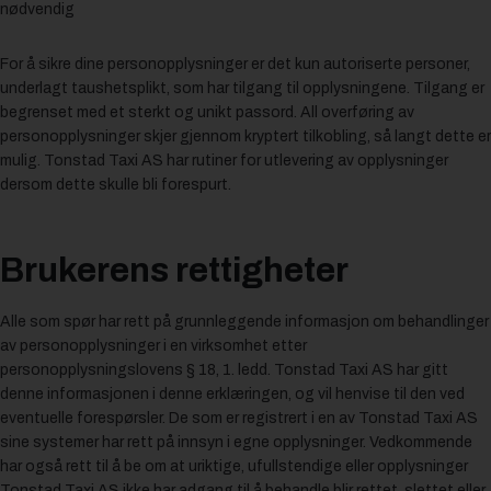
nødvendig
For å sikre dine personopplysninger er det kun autoriserte personer,
underlagt taushetsplikt, som har tilgang til opplysningene. Tilgang er
begrenset med et sterkt og unikt passord. All overføring av
personopplysninger skjer gjennom kryptert tilkobling, så langt dette er
mulig. Tonstad Taxi AS har rutiner for utlevering av opplysninger
dersom dette skulle bli forespurt.
Brukerens rettigheter
Alle som spør har rett på grunnleggende informasjon om behandlinger
av personopplysninger i en virksomhet etter
personopplysningslovens § 18, 1. ledd. Tonstad Taxi AS har gitt
denne informasjonen i denne erklæringen, og vil henvise til den ved
eventuelle forespørsler. De som er registrert i en av Tonstad Taxi AS
sine systemer har rett på innsyn i egne opplysninger. Vedkommende
har også rett til å be om at uriktige, ufullstendige eller opplysninger
Tonstad Taxi AS ikke har adgang til å behandle blir rettet, slettet eller