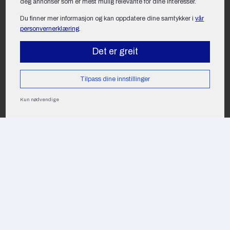
deg annonser som er mest mulig relevante for dine interesser.
Du finner mer informasjon og kan oppdatere dine samtykker i
vår
personvernerklæring
.
Det er greit
Tilpass dine innstillinger
Kun nødvendige
Kontakt oss