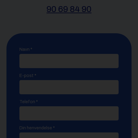
90 69 84 90
kontaktskjema
Navn
*
E-post
*
Telefon
*
Din henvendelse
*