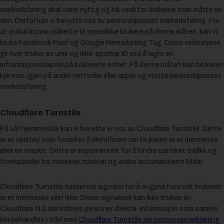
markedsføring skal være nyttig og ha verdi for brukerne som måtte se
den. Derfor kan vi benytte oss av persontilpasset markedsføring. For
at vi skal kunne målrette til spesifikke brukere på denne måten, kan vi
bruke Facebook Pixel og Google Remarketing Tag. Disse verktøyene
gir hver bruker en unik og ikke-sporbar ID ved å lagre en
informasjonskapsel på brukerens enhet. På denne måten kan brukeren
kjennes igjen på andre nettsider eller apper og motta persontilpasset
markedsføring.
Cloudflare Turnstile
På vår hjemmeside kan vi benytte vi oss av Cloudflare Turnstile. Dette
er et verktøy som forsøker å identifisere om brukeren er et menneske
eller en maskin. Dette er implementert for å hindre uønsket trafikk og
forespørsler fra maskiner, roboter og andre automatiserte kilder.
Cloudflare Turnstile samler inn signaler for å avgjøre hvorvidt brukeren
er et menneske eller ikke. Disse signalene kan ikke brukes av
Cloudflare til å identifisere personer direkte. Informasjon som samles
inn behandles i tråd med
Cloudflare Turnstile sin personvernerklæring
.